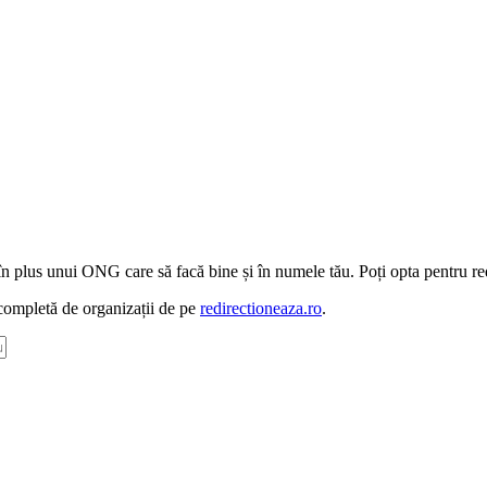
e în plus unui ONG care să facă bine și în numele tău. Poți opta pentru r
 completă de organizații de pe
redirectioneaza.ro
.